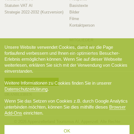
Statuten VAT AI
Basistexte
Strategie 2022-2032 (Kurzversion)
Bilder
Filme
Kontaktperson
MITGLIEDER
Mitglieder-Info
Unsere Website verwendet Cookies, damit wir die Page
fortlaufend verbessern und Ihnen ein optimiertes Besucher-
Mitglieder-Login
Erlebnis ermöglichen können. Wenn Sie auf dieser Webseite
weiterlesen, erklären Sie sich mit der Verwendung von Cookies
einverstanden.
Newsletter-Anmeldung
Weitere Informationen zu Cookies finden Sie in unserer
Datenschutzerklärung
.
DRANBLEIBEN
Wenn Sie das Setzen von Cookies z.B. durch Google Analytics
unterbinden möchten, können Sie dies mithilfe dieses
Browser
Add-Ons
einrichten.
© 2026 Appenzellerland Tourismus AI, Appenzell. Alle Rechte
vorbehalten.
OK
AGB
Sitemap
Datenschutzerklärung
Disclaimer