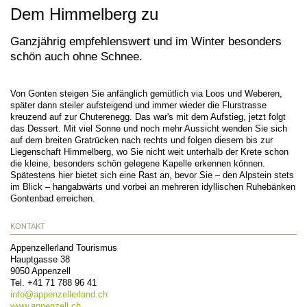
Dem Himmelberg zu
Ganzjährig empfehlenswert und im Winter besonders
schön auch ohne Schnee.
Von Gonten steigen Sie anfänglich gemütlich via Loos und Weberen,
später dann steiler aufsteigend und immer wieder die Flurstrasse
kreuzend auf zur Chuterenegg. Das war's mit dem Aufstieg, jetzt folgt
das Dessert. Mit viel Sonne und noch mehr Aussicht wenden Sie sich
auf dem breiten Gratrücken nach rechts und folgen diesem bis zur
Liegenschaft Himmelberg, wo Sie nicht weit unterhalb der Krete schon
die kleine, besonders schön gelegene Kapelle erkennen können.
Spätestens hier bietet sich eine Rast an, bevor Sie – den Alpstein stets
im Blick – hangabwärts und vorbei an mehreren idyllischen Ruhebänken
Gontenbad erreichen.
KONTAKT
Appenzellerland Tourismus
Hauptgasse 38
9050
Appenzell
Tel.
+41 71 788 96 41
info@
appenzellerland.ch
www.appenzell.ch