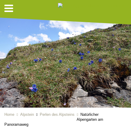
Home
Alpstein
Perlen des Alpsteins
Natürlicher
Alpengarten am
Panoramaweg