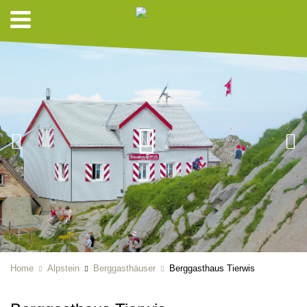
Home
Alpstein
Berggasthäuser
Berggasthaus Tierwis