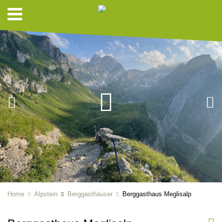
Home
Alpstein
Berggasthäuser
Berggasthaus Meglisalp