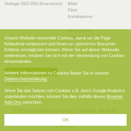
Strategie 2022-2032 (Kurzversion)
Bilder
Filme
Kontaktperson
MITGLIEDER
Mitglieder-Info
Unsere Website verwendet Cookies, damit wir die Page
fortlaufend verbessern und Ihnen ein optimiertes Besucher-
Mitglieder-Login
Erlebnis ermöglichen können. Wenn Sie auf dieser Webseite
weiterlesen, erklären Sie sich mit der Verwendung von Cookies
einverstanden.
Newsletter-Anmeldung
Weitere Informationen zu Cookies finden Sie in unserer
Datenschutzerklärung
.
DRANBLEIBEN
Wenn Sie das Setzen von Cookies z.B. durch Google Analytics
unterbinden möchten, können Sie dies mithilfe dieses
Browser
Add-Ons
einrichten.
© 2026 Appenzellerland Tourismus AI, Appenzell. Alle Rechte
vorbehalten.
OK
AGB
Sitemap
Datenschutzerklärung
Disclaimer
Impressum