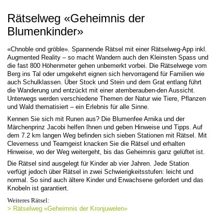
Rätselweg «Geheimnis der
Blumenkinder»
«Chnoble ond gröble». Spannende Rätsel mit einer Rätselweg-App inkl.
Augmented Reality – so macht Wandern auch den Kleinsten Spass und
die fast 800 Höhenmeter gehen unbemerkt vorbei. Die Rätselwege vom
Berg ins Tal oder umgekehrt eignen sich hervorragend für Familien wie
auch Schulklassen. Über Stock und Stein und dem Grat entlang führt
die Wanderung und entzückt mit einer atemberauben-den Aussicht.
Unterwegs werden verschiedene Themen der Natur wie Tiere, Pflanzen
und Wald thematisiert – ein Erlebnis für alle Sinne.
Kennen Sie sich mit Runen aus? Die Blumenfee Arnika und der
Märchenprinz Jacobi helfen Ihnen und geben Hinweise und Tipps. Auf
dem 7.2 km langen Weg befinden sich sieben Stationen mit Rätsel. Mit
Cleverness und Teamgeist knacken Sie die Rätsel und erhalten
Hinweise, wo der Weg weitergeht, bis das Geheimnis ganz gelüftet ist.
Die Rätsel sind ausgelegt für Kinder ab vier Jahren. Jede Station
verfügt jedoch über Rätsel in zwei Schwierigkeitsstufen: leicht und
normal. So sind auch ältere Kinder und Erwachsene gefordert und das
Knobeln ist garantiert.
Weiteres Rätsel:
> Rätselweg «Geheimnis der Kronjuwelen»