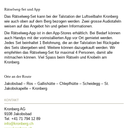
Rätselweg-Set und App
Das Rätselweg-Set kann bei der Talstation der Luftseilbahn Kronberg
wie auch oben auf dem Berg bezogen werden. Zwei grosse Audiotafeln
weisen auf das Angebot hin und geben Informationen.
Die Rätselweg-App ist in den App-Stores erhältlich. Bei Bedarf können
auch Handys mit der vorinstallierten App vor Ort gemietet werden.
Jedes Set beinhaltet 1 Belohnung, die an der Talstation bei Rückgabe
des Sets übergeben wird. Weitere können dazugekauft werden. Wir
empfehlen das Rätselweg-Set für maximal 4 Personen, damit alle
mitmachen können. Viel Spass beim Rätseln und Knobeln am
Kronberg.
Orte an der Route
Jakobsbad – Ros – Gallishütte – Chlepfhütte – Scheidegg – St.
Jakobskapelle – Kronberg
KONTAKT
Kronberg AG
9108
Jakobsbad
Tel.
+41 71 794 12 89
info@
kronberg.ch