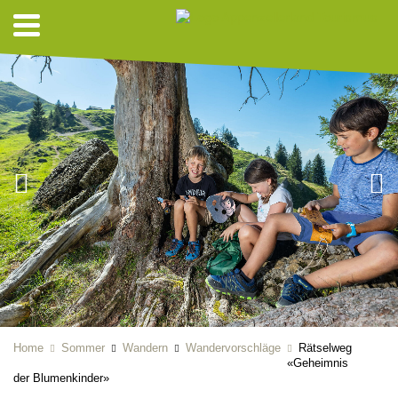
Home
Sommer
Wandern
Wandervorschläge
Rätselweg
«Geheimnis
der Blumenkinder»