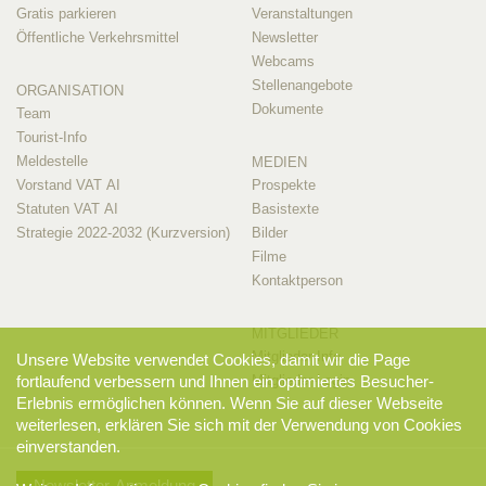
Gratis parkieren
Veranstaltungen
Öffentliche Verkehrsmittel
Newsletter
Webcams
Stellenangebote
ORGANISATION
Dokumente
Team
Tourist-Info
Meldestelle
MEDIEN
Vorstand VAT AI
Prospekte
Statuten VAT AI
Basistexte
Strategie 2022-2032 (Kurzversion)
Bilder
Filme
Kontaktperson
MITGLIEDER
Mitglieder-Info
Unsere Website verwendet Cookies, damit wir die Page
Mitglieder-Login
fortlaufend verbessern und Ihnen ein optimiertes Besucher-
Erlebnis ermöglichen können. Wenn Sie auf dieser Webseite
weiterlesen, erklären Sie sich mit der Verwendung von Cookies
einverstanden.
Newsletter-Anmeldung