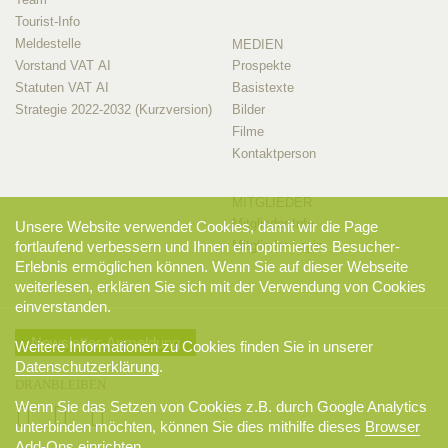
Tourist-Info
Meldestelle
MEDIEN
Vorstand VAT AI
Prospekte
Statuten VAT AI
Basistexte
Strategie 2022-2032 (Kurzversion)
Bilder
Filme
Kontaktperson
MITGLIEDER
Mitglieder-Info
Unsere Website verwendet Cookies, damit wir die Page
Mitglieder-Login
fortlaufend verbessern und Ihnen ein optimiertes Besucher-
Erlebnis ermöglichen können. Wenn Sie auf dieser Webseite
weiterlesen, erklären Sie sich mit der Verwendung von Cookies
einverstanden.
Newsletter-Anmeldung
Weitere Informationen zu Cookies finden Sie in unserer
Datenschutzerklärung
.
DRANBLEIBEN
Wenn Sie das Setzen von Cookies z.B. durch Google Analytics
unterbinden möchten, können Sie dies mithilfe dieses
Browser
Add-Ons
einrichten.