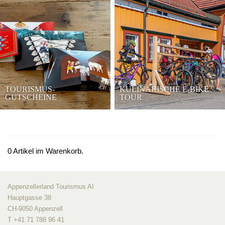
TOURISMUS-
KULINARISCHE E-BIKE
GUTSCHEINE
TOUR
0
Artikel im Warenkorb.
Appenzellerland Tourismus AI
Hauptgasse 38
CH-9050 Appenzell
T +41 71 788 96 41