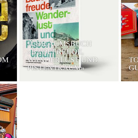
JUBILÄUMSBUCH
«BADEFREUDE,
OM
WANDERLUST UND
TO
PISTENTRAUM»
G