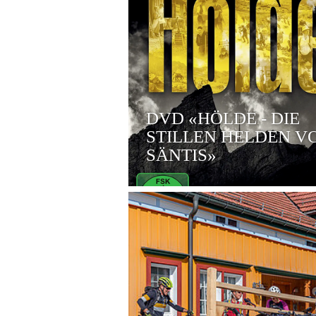
DVD «HÖLDE - DIE
STILLEN HELDEN V
SÄNTIS»