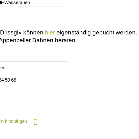
ll–Wasserauen
Personen
'Drissgi» können
hier
eigenständig gebucht werden. 
e Appenzeller Bahnen beraten.
nen
54 50 65
m hinzufügen