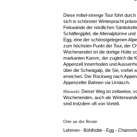
Diese mittel-strenge Tour führt durc
sich in schönster Winterpracht präsen
Felswände der nördlichen Säntiskett
Schäflergipfel, die Altenalptürme und
Egg, eine der schönstgelegenen Alpen
zum höchsten Punkt der Tour, der 
Wochenenden ist die dortige Hütte s
markanten Kamm, der zugleich die 
Appenzell Innerrhoden und Ausserrhod
über die Schwägalp, die Sie, vorbei a
erreichen. Der Rückweg nach Appenze
Appenzeller Bahnen via Urnäsch.
: Dieser Weg ist zeitweise, 
Hinweis
Wochenenden, auch als Winterwande
sind trotzdem oft von Vorteil.
Orte an der Route
Lehmen - Böhlhütte - Egg - Chammh