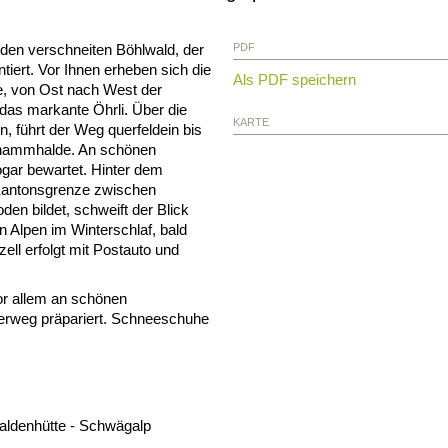
h den verschneiten Böhlwald, der
PDF
tiert. Vor Ihnen erheben sich die
Als PDF speichern
e, von Ost nach West der
 das markante Öhrli. Über die
KARTE
, führt der Weg querfeldein bis
Chammhalde. An schönen
ogar bewartet. Hinter dem
Kantonsgrenze zwischen
en bildet, schweift der Blick
n Alpen im Winterschlaf, bald
ll erfolgt mit Postauto und
vor allem an schönen
rweg präpariert. Schneeschuhe
aldenhütte - Schwägalp