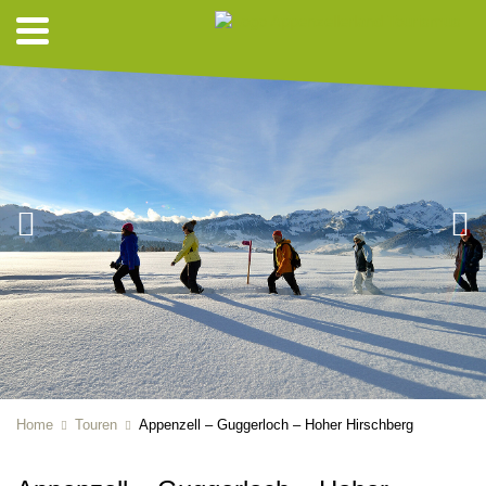
Home
Touren
Appenzell – Guggerloch – Hoher Hirschberg