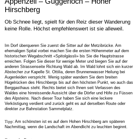
Appenzell – Guggerloch – Hoher
Hirschberg
Ob Schnee liegt, spielt für den Reiz dieser Wanderung
keine Rolle. Höchst empfehlenswert ist sie alleweil.
Im Dorf überqueren Sie zuerst die Sitter auf der Metzibrücke. Am
ehemaligen Spital vorbei machen Sie die ersten Höhenmeter auf dem
historischen Wegabschnitt «Spitolgässli» bis Sie die Hauptstrasse
erreichen. Folgen Sie dieser für wenige Meter und biegen Sie auf der
anderen Strassenseite Richtung Wald ab. Im Wald lohnt sich ein kurzer
Abstecher zur Kapelle St. Ottilia, deren Brunnenwasser Heilung bei
Augenleiden verspricht. Wenig später wandern Sie dem breiten
Hügelrücken des Hirschbergs bis auf den höchsten Punkt, wo auch das
Berggasthaus steht. Rechts bietet sich Ihnen seit Verlassen des
Waldes eine hinreissende Aussicht über die Dörfer und Höfe zu Füssen
des Alpsteins. Nach dieser Tour haben Sie sich eine leckere
Verköstigung verdient und zurück geht es auf derselben Route oder
direkter zur Bahnstation Sammelplatz.
Tipp
: Am schönsten ist es auf dem Hohen Hirschberg am späteren
Nachmittag, wenn die Landschaft im Abendlicht zu leuchten beginnt.