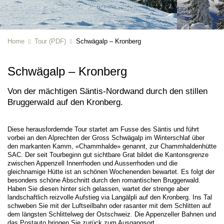
Home
Tour (PDF)
Schwägalp – Kronberg
Schwägalp – Kronberg
Von der mächtigen Säntis-Nordwand durch den stillen
Bruggerwald auf den Kronberg.
Diese herausfordernde Tour startet am Fusse des Säntis und führt
vorbei an den Alprechten der Gross Schwägalp im Winterschlaf über
den markanten Kamm, «Chammhalde» genannt, zur Chammhaldenhütte
SAC. Der seit Tourbeginn gut sichtbare Grat bildet die Kantonsgrenze
zwischen Appenzell Innerrhoden und Ausserrhoden und die
gleichnamige Hütte ist an schönen Wochenenden bewartet. Es folgt der
besonders schöne Abschnitt durch den romantischen Bruggerwald.
Haben Sie diesen hinter sich gelassen, wartet der strenge aber
landschaftlich reizvolle Aufstieg via Langälpli auf den Kronberg. Ins Tal
schweben Sie mit der Luftseilbahn oder rasanter mit dem Schlitten auf
dem längsten Schlittelweg der Ostschweiz. Die Appenzeller Bahnen und
das Postauto bringen Sie zurück zum Ausgangsort.