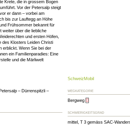
ite Krete, die in grossem Bogen
umführt. Vor der Petersalp steigt
evor er dann – vorbei am
lich bis zur Lauftegg an Höhe
ng und Frühsommer bekannt für
weiter über die liebliche
 Weiderechten und ersten Höfen,
des Klosters Leiden Christi
n erblickt. Wenn Sie bei der
hnen ein Familienparadies: Eine
stelle und die Märliwelt
.
SchweizMobil
tersalp – Dürrenspitzli –
WEGKATEGORIE
Bergweg
SCHWIERIGKEITSGRAD
mittel, T 3 gemäss SAC-Wander