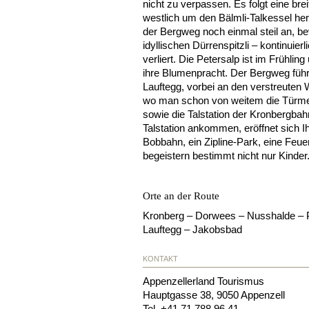
nicht zu verpassen. Es folgt eine bre
westlich um den Bälmli-Talkessel her
der Bergweg noch einmal steil an, b
idyllischen Dürrenspitzli – kontinuier
verliert. Die Petersalp ist im Frühli
ihre Blumenpracht. Der Bergweg führt 
Lauftegg, vorbei an den verstreuten
wo man schon von weitem die Türme 
sowie die Talstation der Kronbergbah
Talstation ankommen, eröffnet sich I
Bobbahn, ein Zipline-Park, eine Feuer
begeistern bestimmt nicht nur Kinder
Orte an der Route
Kronberg – Dorwees – Nusshalde – Pe
Lauftegg – Jakobsbad
KONTAKT
Appenzellerland Tourismus
Hauptgasse 38
,
9050
Appenzell
Tel.
+41 71 788 96 41