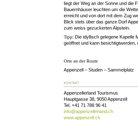
liegt der Weg an der Sonne und die 
Bauernhäuser leuchten um die Wette
erreicht und von dort mit dem Zug wei
Blick stets über das ganze Dorf Appen
zum weiss gezuckerten Alpstein.
: Die idyllisch gelegene Kapelle 
Tipp
geöffnet und kann besichtigtwerden, e
Orte an der Route
Appenzell – Studen – Sammelplatz
KONTAKT
Appenzellerland Tourismus
Hauptgasse 38
,
9050
Appenzell
Tel.
+41 71 788 96 41
info@
appenzellerland.ch
www.appenzell.ch