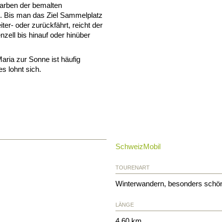
Farben der bemalten
. Bis man das Ziel Sammelplatz
ter- oder zurückfährt, reicht der
zell bis hinauf oder hinüber
Maria zur Sonne ist häufig
s lohnt sich.
SchweizMobil
TOURENART
Winterwandern, besonders schön
LÄNGE
4.60 km