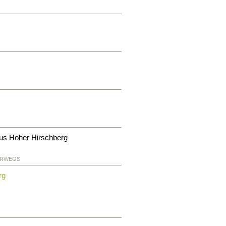
aus Hoher Hirschberg
ERWEGS
rg