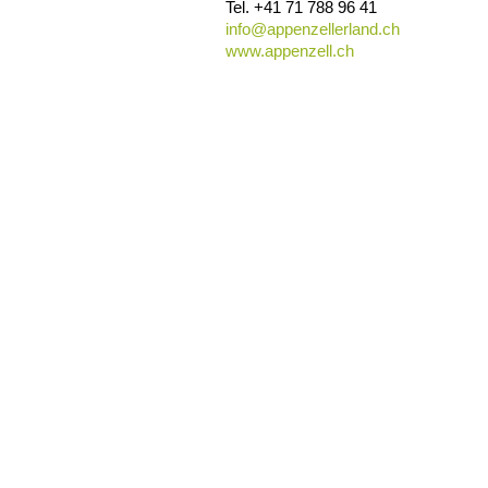
Tel.
+41 71 788 96 41
info@
appenzellerland.ch
www.appenzell.ch