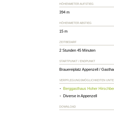
HÖHENMETER AUFSTIEG
394 m
HÖHENMETER ABSTIEG
15 m
ZEITBEDARF
2 Stunden 45 Minuten
STARTPUNKT / ENDPUNKT
Brauereiplatz Appenzell / Gasth
VERPFLEGUNGSMÖGLICHKEITEN UNT
Berggasthaus Hoher Hirschbe
Diverse in Appenzell
DOWNLOAD