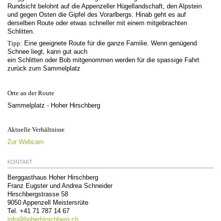
Rundsicht belohnt auf die Appenzeller Hügellandschaft, den Alpstein
und gegen Osten die Gipfel des Vorarlbergs. Hinab geht es auf
derselben Route oder etwas schneller mit einem mitgebrachten
Schlitten.
Tipp:
Eine geeignete Route für die ganze Familie. Wenn genügend
Schnee liegt, kann gut auch
ein Schlitten oder Bob mitgenommen werden für die spassige Fahrt
zurück zum Sammelplatz
Orte an der Route
Sammelplatz - Hoher Hirschberg
Aktuelle Verhältnisse
Zur Webcam
KONTAKT
Berggasthaus Hoher Hirschberg
Franz Eugster und Andrea Schneider
Hirschbergstrasse 58
9050
Appenzell Meistersrüte
Tel.
+41 71 787 14 67
info@
hoherhirschberg.ch