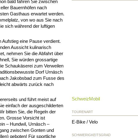
schon bald fahren Sie zwischen
eller Bauernhöfen nach
rsten Gasthaus erwartet werden.
mmelplatz, von wo aus Sie nach
e sich während der luftigen
n Aufstieg eine Pause verdient.
enden Aussicht kulinarisch
et, nehmen Sie die Abfahrt über
nell, Sie würden grossartige
 die Schaukäserei zum Verweilen
traditionsbewusste Dorf Urnäsch
n nach Jakobsbad zum Fusse des
leicht abwärts zurück nach
SchweizMobil
rerseits und führt meist auf
ie einfach der ausgeschilderten
r bitten Sie, die Regeln der
TOURENART
n. Grosse Vorsicht ist
E-Bike / Velo
ein – Hundwil, Urnäsch –
gang zwischen Gonten und
SCHWIERIGKEITSGRAD
len) geboten! Für sportliche