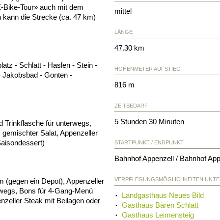
 E-Bike-Tour» auch mit dem
mittel
 kann die Strecke (ca. 47 km)
LÄNGE
47.30 km
tz - Schlatt - Haslen - Stein -
HÖHENMETER AUFSTIEG
- Jakobsbad - Gonten -
816 m
ZEITBEDARF
5 Stunden 30 Minuten
d Trinkflasche für unterwegs,
gemischter Salat, Appenzeller
Saisondessert)
STARTPUNKT / ENDPUNKT
Bahnhof Appenzell / Bahnhof App
VERPFLEGUNGSMÖGLICHKEITEN UNT
m (gegen ein Depot), Appenzeller
terwegs, Bons für 4-Gang-Menü
Landgasthaus Neues Bild
nzeller Steak mit Beilagen oder
Gasthaus Bären Schlatt
Gasthaus Leimensteig