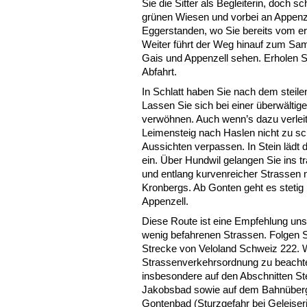
Sie die Sitter als Begleiterin, doch 
grünen Wiesen und vorbei an Appenz
Eggerstanden, wo Sie bereits vom e
Weiter führt der Weg hinauf zum Sa
Gais und Appenzell sehen. Erholen Si
Abfahrt.
In Schlatt haben Sie nach dem steile
Lassen Sie sich bei einer überwältig
verwöhnen. Auch wenn’s dazu verleit
Leimensteig nach Haslen nicht zu sch
Aussichten verpassen. In Stein lädt
ein. Über Hundwil gelangen Sie ins 
und entlang kurvenreicher Strasse
Kronbergs. Ab Gonten geht es stetig 
Appenzell.
Diese Route ist eine Empfehlung unse
wenig befahrenen Strassen. Folgen S
Strecke von Veloland Schweiz 222. Wi
Strassenverkehrsordnung zu beachte
insbesondere auf den Abschnitten St
Jakobsbad sowie auf dem Bahnüber
Gontenbad (Sturzgefahr bei Geleiseril