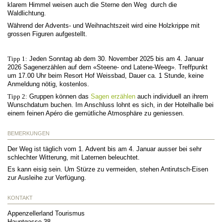
klarem Himmel weisen auch die Sterne den Weg durch die
Waldlichtung.
Während der Advents- und Weihnachtszeit wird eine Holzkrippe mit
grossen Figuren aufgestellt.
Tipp 1:
Jeden Sonntag ab dem 30. November 2025 bis am 4. Januar
2026 Sagenerzählen auf dem «Steene- ond Latene-Weeg». Treffpunkt
um 17.00 Uhr beim Resort Hof Weissbad, Dauer ca. 1 Stunde, keine
Anmeldung nötig, kostenlos.
Tipp 2:
Gruppen können das
Sagen erzählen
auch individuell an ihrem
Wunschdatum buchen. Im Anschluss lohnt es sich, in der Hotelhalle bei
einem feinen Apéro die gemütliche Atmosphäre zu geniessen.
BEMERKUNGEN
Der Weg ist täglich vom 1. Advent bis am 4. Januar ausser bei sehr
schlechter Witterung, mit Laternen beleuchtet.
Es kann eisig sein. Um Stürze zu vermeiden, stehen Antirutsch-Eisen
zur Ausleihe zur Verfügung.
KONTAKT
Appenzellerland Tourismus
Hauptgasse 38