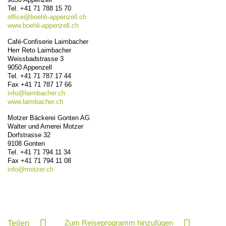
Tel.
+41 71 788 15 70
office@
boehli-appenzell.ch
www.boehli-appenzell.ch
Café-Confiserie Laimbacher
Herr Reto Laimbacher
Weissbadstrasse 3
9050
Appenzell
Tel.
+41 71 787 17 44
Fax
+41 71 787 17 66
info@
laimbacher.ch
www.laimbacher.ch
Motzer Bäckerei Gonten AG
Walter und Amerei Motzer
Dorfstrasse 32
9108
Gonten
Tel.
+41 71 794 11 34
Fax
+41 71 794 11 08
info@
motzer.ch
Zum Reiseprogramm hinzufügen
Teilen