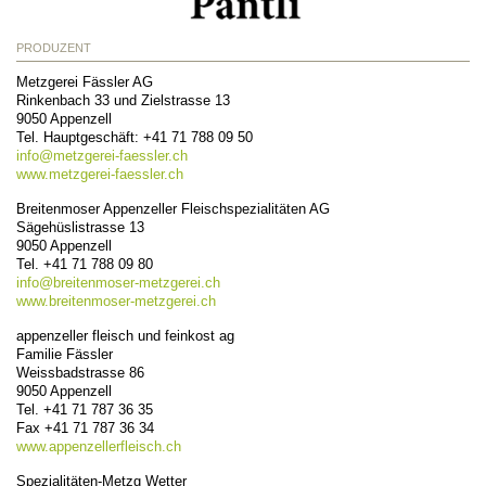
PRODUZENT
Metzgerei Fässler AG
Rinkenbach 33 und Zielstrasse 13
9050
Appenzell
Tel.
Hauptgeschäft: +41 71 788 09 50
info@
metzgerei-faessler.ch
www.metzgerei-faessler.ch
Breitenmoser Appenzeller Fleischspezialitäten AG
Sägehüslistrasse 13
9050
Appenzell
Tel.
+41 71 788 09 80
info@
breitenmoser-metzgerei.ch
www.breitenmoser-metzgerei.ch
appenzeller fleisch und feinkost ag
Familie Fässler
Weissbadstrasse 86
9050
Appenzell
Tel.
+41 71 787 36 35
Fax
+41 71 787 36 34
www.appenzellerfleisch.ch
Spezialitäten-Metzg Wetter