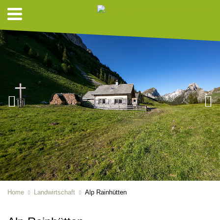
Home
Landwirtschaft
Alp Rainhütten