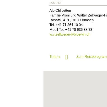
KONTAKT
Alp Chlibetten
Familie Vroni und Walter Zellweger-F
Rossfall 419
,
9107
Urnäsch
Tel.
+41 71 364 10 04
Mobil-Tel.
+41 79 936 38 93
w.v.zellweger@
bluewin.ch
Zum Reiseprogram
Teilen