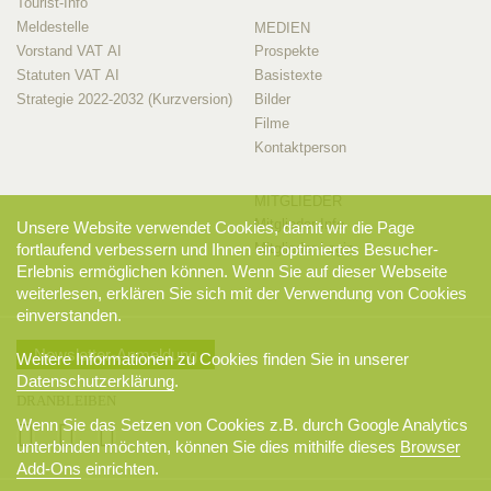
Tourist-Info
Meldestelle
MEDIEN
Vorstand VAT AI
Prospekte
Statuten VAT AI
Basistexte
Strategie 2022-2032 (Kurzversion)
Bilder
Filme
Kontaktperson
MITGLIEDER
Mitglieder-Info
Unsere Website verwendet Cookies, damit wir die Page
Mitglieder-Login
fortlaufend verbessern und Ihnen ein optimiertes Besucher-
Erlebnis ermöglichen können. Wenn Sie auf dieser Webseite
weiterlesen, erklären Sie sich mit der Verwendung von Cookies
einverstanden.
Newsletter-Anmeldung
Weitere Informationen zu Cookies finden Sie in unserer
Datenschutzerklärung
.
DRANBLEIBEN
Wenn Sie das Setzen von Cookies z.B. durch Google Analytics
unterbinden möchten, können Sie dies mithilfe dieses
Browser
Add-Ons
einrichten.