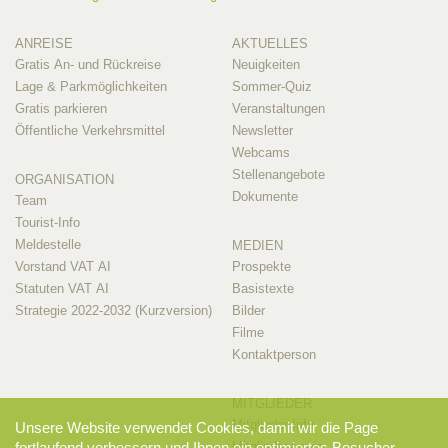
ANREISE
AKTUELLES
Gratis An- und Rückreise
Neuigkeiten
Lage & Parkmöglichkeiten
Sommer-Quiz
Gratis parkieren
Veranstaltungen
Öffentliche Verkehrsmittel
Newsletter
Webcams
Stellenangebote
ORGANISATION
Dokumente
Team
Tourist-Info
Meldestelle
MEDIEN
Vorstand VAT AI
Prospekte
Statuten VAT AI
Basistexte
Strategie 2022-2032 (Kurzversion)
Bilder
Filme
Kontaktperson
MITGLIEDER
Mitglieder-Info
Unsere Website verwendet Cookies, damit wir die Page
fortlaufend verbessern und Ihnen ein optimiertes Besucher-
Mitglieder-Login