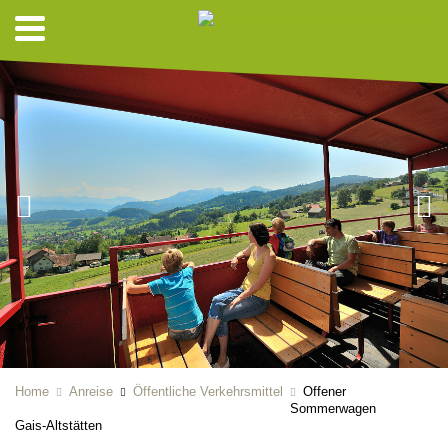
Home
Anreise
Öffentliche Verkehrsmittel
Offener
Sommerwagen
Gais-Altstätten