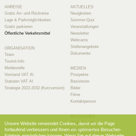
ANREISE
AKTUELLES
Gratis An- und Rückreise
Neuigkeiten
Lage & Parkmöglichkeiten
Sommer-Quiz
Gratis parkieren
Veranstaltungen
Öffentliche Verkehrsmittel
Newsletter
Webcams
Stellenangebote
ORGANISATION
Dokumente
Team
Tourist-Info
Meldestelle
MEDIEN
Vorstand VAT AI
Prospekte
Statuten VAT AI
Basistexte
Strategie 2022-2032 (Kurzversion)
Bilder
Filme
Kontaktperson
MITGLIEDER
Mitglieder-Info
Unsere Website verwendet Cookies, damit wir die Page
Mitglieder-Login
fortlaufend verbessern und Ihnen ein optimiertes Besucher-
Erlebnis ermöglichen können. Wenn Sie auf dieser Webseite