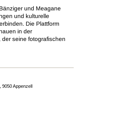
e Bänziger und Meagane
ngen und kulturelle
verbinden.
Die Plattform
Inauen in der
 der seine fotografischen
,
9050
Appenzell