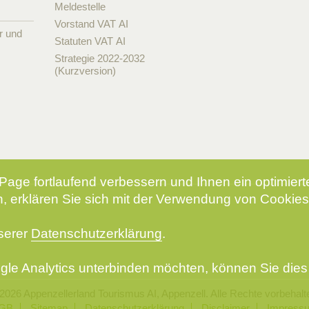
Meldestelle
Vorstand VAT AI
r und
Statuten VAT AI
Strategie 2022-2032
(Kurzversion)
Page fortlaufend verbessern und Ihnen ein optimier
, erklären Sie sich mit der Verwendung von Cookies
nserer
Datenschutzerklärung
.
le Analytics unterbinden möchten, können Sie dies 
2026 Appenzellerland Tourismus AI, Appenzell. Alle Rechte vorbehalt
GB
Sitemap
Datenschutzerklärung
Disclaimer
Impress