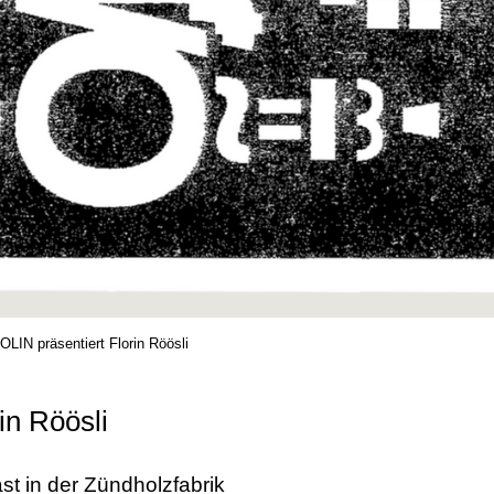
OLIN präsentiert Florin Röösli
in Röösli
st in der Zündholzfabrik