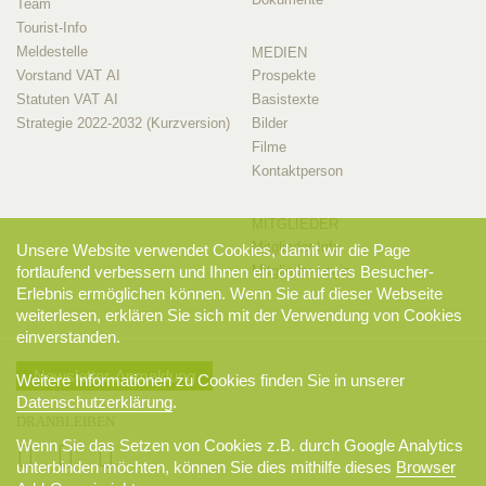
Team
Tourist-Info
Meldestelle
MEDIEN
Vorstand VAT AI
Prospekte
Statuten VAT AI
Basistexte
Strategie 2022-2032 (Kurzversion)
Bilder
Filme
Kontaktperson
MITGLIEDER
Mitglieder-Info
Unsere Website verwendet Cookies, damit wir die Page
Mitglieder-Login
fortlaufend verbessern und Ihnen ein optimiertes Besucher-
Erlebnis ermöglichen können. Wenn Sie auf dieser Webseite
weiterlesen, erklären Sie sich mit der Verwendung von Cookies
einverstanden.
Newsletter-Anmeldung
Weitere Informationen zu Cookies finden Sie in unserer
Datenschutzerklärung
.
DRANBLEIBEN
Wenn Sie das Setzen von Cookies z.B. durch Google Analytics
unterbinden möchten, können Sie dies mithilfe dieses
Browser