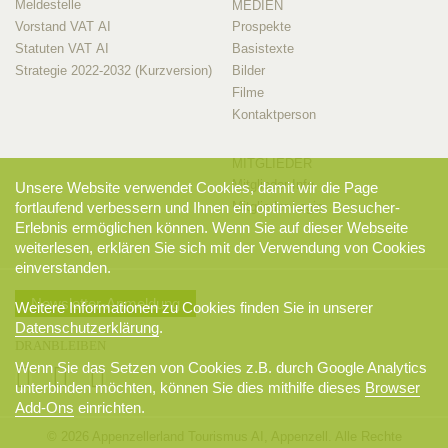
Meldestelle
MEDIEN
Vorstand VAT AI
Prospekte
Statuten VAT AI
Basistexte
Strategie 2022-2032 (Kurzversion)
Bilder
Filme
Kontaktperson
MITGLIEDER
Mitglieder-Info
Unsere Website verwendet Cookies, damit wir die Page
Mitglieder-Login
fortlaufend verbessern und Ihnen ein optimiertes Besucher-
Erlebnis ermöglichen können. Wenn Sie auf dieser Webseite
weiterlesen, erklären Sie sich mit der Verwendung von Cookies
einverstanden.
Newsletter-Anmeldung
Weitere Informationen zu Cookies finden Sie in unserer
Datenschutzerklärung
.
DRANBLEIBEN
Wenn Sie das Setzen von Cookies z.B. durch Google Analytics
unterbinden möchten, können Sie dies mithilfe dieses
Browser
Add-Ons
einrichten.
© 2026 Appenzellerland Tourismus AI, Appenzell. Alle Rechte