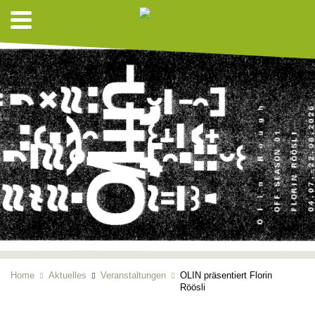
Home
Aktuelles
Veranstaltungen
OLIN präsentiert Florin
Röösli