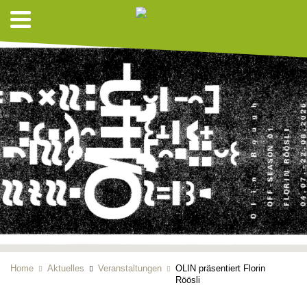
Home
Aktuelles
Veranstaltungen
OLIN präsentiert Florin
Röösli