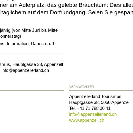
 am Adlerplatz, das gelebte Brauchtum: Dies alles 
ltäglichem auf dem Dorfrundgang. Seien Sie gespann
ährig (von Mitte Juni bis Mitte
onnerstag)
ist Information, Dauer: ca. 1
ismus, Hauptgasse 38, Appenzell
, info@appenzellerland.ch
VERANSTALTER
Appenzellerland Tourismus
Hauptgasse 38
,
9050
Appenzell
Tel.
+41 71 788 96 41
info@
appenzellerland.ch
www.appenzell.ch