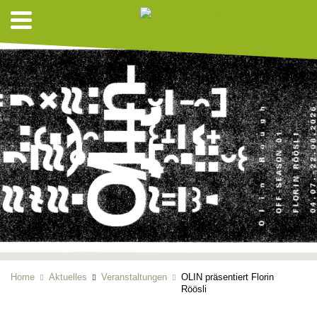
Home
Aktuelles
Veranstaltungen
OLIN präsentiert Florin
Röösli