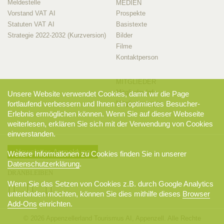
Meldestelle
MEDIEN
Vorstand VAT AI
Prospekte
Statuten VAT AI
Basistexte
Strategie 2022-2032 (Kurzversion)
Bilder
Filme
Kontaktperson
MITGLIEDER
Mitglieder-Info
Unsere Website verwendet Cookies, damit wir die Page
Mitglieder-Login
fortlaufend verbessern und Ihnen ein optimiertes Besucher-
Erlebnis ermöglichen können. Wenn Sie auf dieser Webseite
weiterlesen, erklären Sie sich mit der Verwendung von Cookies
einverstanden.
Newsletter-Anmeldung
Weitere Informationen zu Cookies finden Sie in unserer
Datenschutzerklärung
.
DRANBLEIBEN
Wenn Sie das Setzen von Cookies z.B. durch Google Analytics
unterbinden möchten, können Sie dies mithilfe dieses
Browser
Add-Ons
einrichten.
© 2026 Appenzellerland Tourismus AI, Appenzell. Alle Rechte