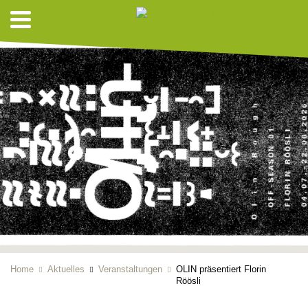
Home
Aktuelles
Veranstaltungen
OLIN präsentiert Florin
Röösli