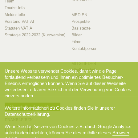
Team
Tourist-Info
Meldestelle
MEDIEN
Vorstand VAT AI
Prospekte
Statuten VAT AI
Basistexte
Strategie 2022-2032 (Kurzversion)
Bilder
Filme
Kontaktperson
MITGLIEDER
Mitglieder-Info
Unsere Website verwendet Cookies, damit wir die Page
Mitglieder-Login
fortlaufend verbessern und Ihnen ein optimiertes Besucher-
Erlebnis ermöglichen können. Wenn Sie auf dieser Webseite
weiterlesen, erklären Sie sich mit der Verwendung von Cookies
einverstanden.
Newsletter-Anmeldung
Weitere Informationen zu Cookies finden Sie in unserer
Datenschutzerklärung
.
DRANBLEIBEN
Wenn Sie das Setzen von Cookies z.B. durch Google Analytics
unterbinden möchten, können Sie dies mithilfe dieses
Browser