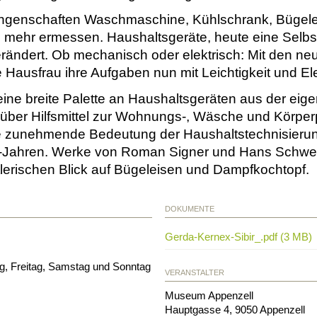
ngenschaften Waschmaschine, Kühlschrank, Bügele
m mehr ermessen. Haushaltsgeräte, heute eine Selbs
erändert. Ob mechanisch oder elektrisch: Mit den neu
 Hausfrau ihre Aufgaben nun mit Leichtigkeit und El
 eine breite Palette an Haushaltsgeräten aus der e
über Hilfsmittel zur Wohnungs-, Wäsche und Körperp
ie zunehmende Bedeutung der Haushaltstechnisieru
r-Jahren. Werke von Roman Signer und Hans Schwei
lerischen Blick auf Bügeleisen und Dampfkochtopf.
DOKUMENTE
Gerda-Kernex-Sibir_.pdf (3 MB)
g, Freitag, Samstag und Sonntag
VERANSTALTER
Museum Appenzell
Hauptgasse 4
,
9050
Appenzell