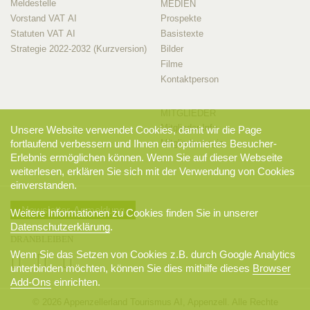
Meldestelle
MEDIEN
Vorstand VAT AI
Prospekte
Statuten VAT AI
Basistexte
Strategie 2022-2032 (Kurzversion)
Bilder
Filme
Kontaktperson
MITGLIEDER
Mitglieder-Info
Unsere Website verwendet Cookies, damit wir die Page
Mitglieder-Login
fortlaufend verbessern und Ihnen ein optimiertes Besucher-
Erlebnis ermöglichen können. Wenn Sie auf dieser Webseite
weiterlesen, erklären Sie sich mit der Verwendung von Cookies
einverstanden.
Newsletter-Anmeldung
Weitere Informationen zu Cookies finden Sie in unserer
Datenschutzerklärung
.
DRANBLEIBEN
Wenn Sie das Setzen von Cookies z.B. durch Google Analytics
unterbinden möchten, können Sie dies mithilfe dieses
Browser
Add-Ons
einrichten.
© 2026 Appenzellerland Tourismus AI, Appenzell. Alle Rechte