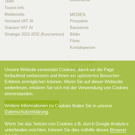
Team
Tourist-Info
Meldestelle
MEDIEN
Vorstand VAT AI
Prospekte
Statuten VAT AI
Basistexte
Strategie 2022-2032 (Kurzversion)
Bilder
Filme
Kontaktperson
MITGLIEDER
Mitglieder-Info
Unsere Website verwendet Cookies, damit wir die Page
Mitglieder-Login
fortlaufend verbessern und Ihnen ein optimiertes Besucher-
Erlebnis ermöglichen können. Wenn Sie auf dieser Webseite
weiterlesen, erklären Sie sich mit der Verwendung von Cookies
einverstanden.
Newsletter-Anmeldung
Weitere Informationen zu Cookies finden Sie in unserer
Datenschutzerklärung
.
DRANBLEIBEN
Wenn Sie das Setzen von Cookies z.B. durch Google Analytics
unterbinden möchten, können Sie dies mithilfe dieses
Browser