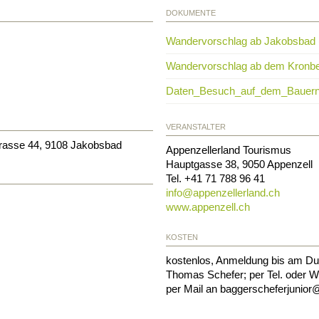
DOKUMENTE
Wandervorschlag ab Jakobsbad 
Wandervorschlag ab dem Kronbe
Daten_Besuch_auf_dem_Bauernh
VERANSTALTER
trasse 44, 9108 Jakobsbad
Appenzellerland Tourismus
Hauptgasse 38
,
9050
Appenzell
Tel.
+41 71 788 96 41
info@
appenzellerland.ch
www.appenzell.ch
KOSTEN
kostenlos, Anmeldung bis am Dur
Thomas Schefer; per Tel. oder 
per Mail an baggerscheferjunior