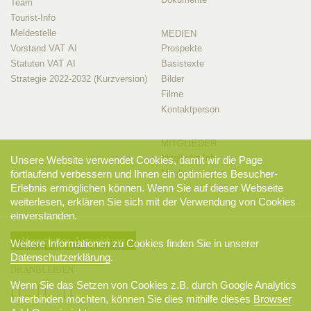
Team
Tourist-Info
Meldestelle
MEDIEN
Vorstand VAT AI
Prospekte
Statuten VAT AI
Basistexte
Strategie 2022-2032 (Kurzversion)
Bilder
Filme
Kontaktperson
MITGLIEDER
Mitglieder-Info
Unsere Website verwendet Cookies, damit wir die Page
Mitglieder-Login
fortlaufend verbessern und Ihnen ein optimiertes Besucher-
Erlebnis ermöglichen können. Wenn Sie auf dieser Webseite
weiterlesen, erklären Sie sich mit der Verwendung von Cookies
einverstanden.
Newsletter-Anmeldung
Weitere Informationen zu Cookies finden Sie in unserer
Datenschutzerklärung
.
DRANBLEIBEN
Wenn Sie das Setzen von Cookies z.B. durch Google Analytics
unterbinden möchten, können Sie dies mithilfe dieses
Browser