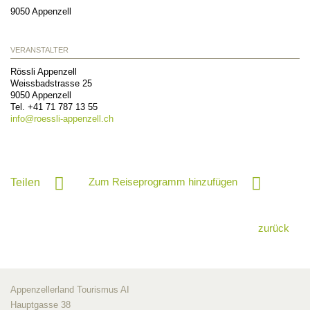
9050
Appenzell
VERANSTALTER
Rössli Appenzell
Weissbadstrasse 25
9050
Appenzell
Tel. +41 71 787 13 55
info@
roessli-appenzell.ch
Zum Reiseprogramm hinzufügen
Teilen
zurück
Appenzellerland Tourismus AI
Hauptgasse 38