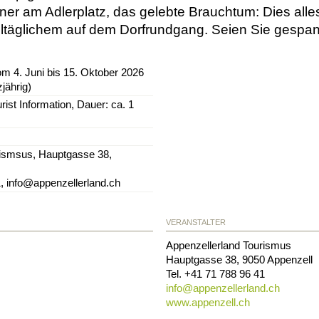
 am Adlerplatz, das gelebte Brauchtum: Dies alles 
ltäglichem auf dem Dorfrundgang. Seien Sie gespann
m 4. Juni bis 15. Oktober 2026
jährig)
rist Information, Dauer: ca. 1
rismsus, Hauptgasse 38,
1, info@appenzellerland.ch
VERANSTALTER
Appenzellerland Tourismus
Hauptgasse 38
,
9050
Appenzell
Tel.
+41 71 788 96 41
info@
appenzellerland.ch
www.appenzell.ch