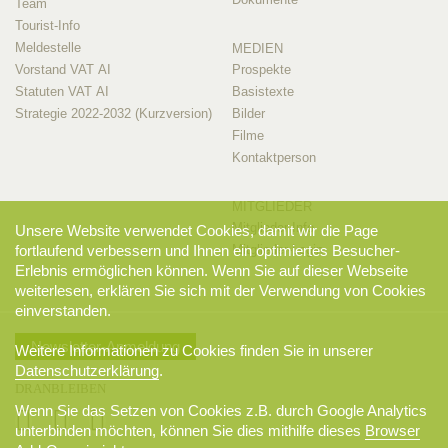
Team
Tourist-Info
Meldestelle
MEDIEN
Vorstand VAT AI
Prospekte
Statuten VAT AI
Basistexte
Strategie 2022-2032 (Kurzversion)
Bilder
Filme
Kontaktperson
MITGLIEDER
Mitglieder-Info
Unsere Website verwendet Cookies, damit wir die Page
Mitglieder-Login
fortlaufend verbessern und Ihnen ein optimiertes Besucher-
Erlebnis ermöglichen können. Wenn Sie auf dieser Webseite
weiterlesen, erklären Sie sich mit der Verwendung von Cookies
einverstanden.
Newsletter-Anmeldung
Weitere Informationen zu Cookies finden Sie in unserer
Datenschutzerklärung
.
DRANBLEIBEN
Wenn Sie das Setzen von Cookies z.B. durch Google Analytics
unterbinden möchten, können Sie dies mithilfe dieses
Browser