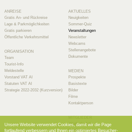
ANREISE
AKTUELLES
Gratis An- und Rückreise
Neuigkeiten
Lage & Parkmöglichkeiten
Sommer-Quiz
Gratis parkieren
Veranstaltungen
Öffentliche Verkehrsmittel
Newsletter
Webcams
Stellenangebote
ORGANISATION
Dokumente
Team
Tourist-Info
Meldestelle
MEDIEN
Vorstand VAT AI
Prospekte
Statuten VAT AI
Basistexte
Strategie 2022-2032 (Kurzversion)
Bilder
Filme
Kontaktperson
MITGLIEDER
Mitglieder-Info
Unsere Website verwendet Cookies, damit wir die Page
fortlaufend verbessern und Ihnen ein optimiertes Besucher-
Mitglieder-Login