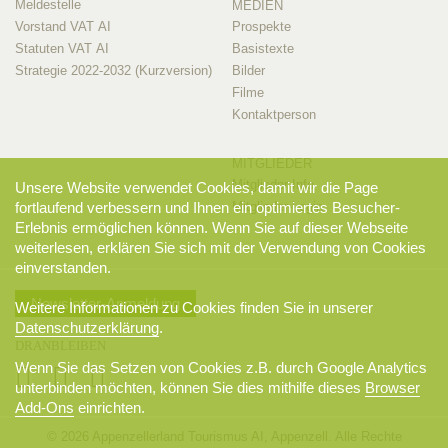
Meldestelle
MEDIEN
Vorstand VAT AI
Prospekte
Statuten VAT AI
Basistexte
Strategie 2022-2032 (Kurzversion)
Bilder
Filme
Kontaktperson
MITGLIEDER
Mitglieder-Info
Unsere Website verwendet Cookies, damit wir die Page
Mitglieder-Login
fortlaufend verbessern und Ihnen ein optimiertes Besucher-
Erlebnis ermöglichen können. Wenn Sie auf dieser Webseite
weiterlesen, erklären Sie sich mit der Verwendung von Cookies
einverstanden.
Newsletter-Anmeldung
Weitere Informationen zu Cookies finden Sie in unserer
Datenschutzerklärung
.
DRANBLEIBEN
Wenn Sie das Setzen von Cookies z.B. durch Google Analytics
unterbinden möchten, können Sie dies mithilfe dieses
Browser
Add-Ons
einrichten.
© 2026 Appenzellerland Tourismus AI, Appenzell. Alle Rechte