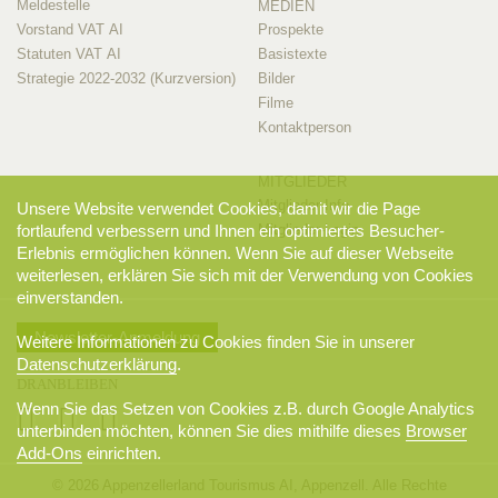
Meldestelle
MEDIEN
Vorstand VAT AI
Prospekte
Statuten VAT AI
Basistexte
Strategie 2022-2032 (Kurzversion)
Bilder
Filme
Kontaktperson
MITGLIEDER
Mitglieder-Info
Unsere Website verwendet Cookies, damit wir die Page
Mitglieder-Login
fortlaufend verbessern und Ihnen ein optimiertes Besucher-
Erlebnis ermöglichen können. Wenn Sie auf dieser Webseite
weiterlesen, erklären Sie sich mit der Verwendung von Cookies
einverstanden.
Newsletter-Anmeldung
Weitere Informationen zu Cookies finden Sie in unserer
Datenschutzerklärung
.
DRANBLEIBEN
Wenn Sie das Setzen von Cookies z.B. durch Google Analytics
unterbinden möchten, können Sie dies mithilfe dieses
Browser
Add-Ons
einrichten.
© 2026 Appenzellerland Tourismus AI, Appenzell. Alle Rechte