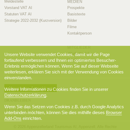
Meldestelle
MEDIEN
Vorstand VAT AI
Prospekte
Statuten VAT AI
Basistexte
Strategie 2022-2032 (Kurzversion)
Bilder
Filme
Kontaktperson
MITGLIEDER
Mitglieder-Info
Unsere Website verwendet Cookies, damit wir die Page
Mitglieder-Login
fortlaufend verbessern und Ihnen ein optimiertes Besucher-
Erlebnis ermöglichen können. Wenn Sie auf dieser Webseite
weiterlesen, erklären Sie sich mit der Verwendung von Cookies
einverstanden.
Newsletter-Anmeldung
Weitere Informationen zu Cookies finden Sie in unserer
Datenschutzerklärung
.
DRANBLEIBEN
Wenn Sie das Setzen von Cookies z.B. durch Google Analytics
unterbinden möchten, können Sie dies mithilfe dieses
Browser
Add-Ons
einrichten.
© 2026 Appenzellerland Tourismus AI, Appenzell. Alle Rechte