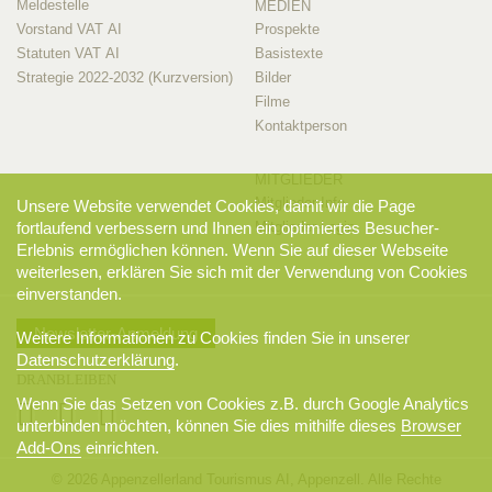
Meldestelle
MEDIEN
Vorstand VAT AI
Prospekte
Statuten VAT AI
Basistexte
Strategie 2022-2032 (Kurzversion)
Bilder
Filme
Kontaktperson
MITGLIEDER
Mitglieder-Info
Unsere Website verwendet Cookies, damit wir die Page
Mitglieder-Login
fortlaufend verbessern und Ihnen ein optimiertes Besucher-
Erlebnis ermöglichen können. Wenn Sie auf dieser Webseite
weiterlesen, erklären Sie sich mit der Verwendung von Cookies
einverstanden.
Newsletter-Anmeldung
Weitere Informationen zu Cookies finden Sie in unserer
Datenschutzerklärung
.
DRANBLEIBEN
Wenn Sie das Setzen von Cookies z.B. durch Google Analytics
unterbinden möchten, können Sie dies mithilfe dieses
Browser
Add-Ons
einrichten.
© 2026 Appenzellerland Tourismus AI, Appenzell. Alle Rechte